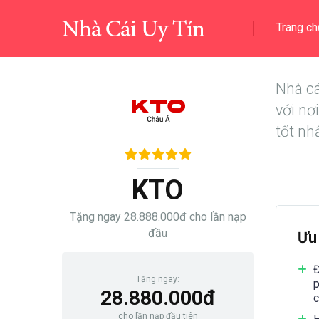
Trang ch
Nhà cá
với nơ
tốt nhấ
KTO
Tặng ngay 28.888.000đ cho lần nạp
đầu
Ưu
Tặng ngay:
p
28.880.000đ
c
cho lần nạp đầu tiên