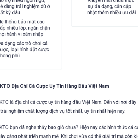
ỗ trợ nhiều ngôn ngữ,
Khuyến mãi chưa thực
ễ dàng trải nghiệm dù ở
sự đa dạng, cần cập
ất kỳ đâu
nhật thêm nhiều ưu đãi
ệ thống bảo mật cao
ấp nhiều lớp, ngăn chặn
ọi hành vi xâm nhập
a dạng các trò chơi cá
ược, loại hình đặt cược
hong phú
 KTO Địa Chỉ Cá Cược Uy Tín Hàng Đầu Việt Nam
KTO là địa chỉ cá cược uy tín hàng đầu Việt Nam. Đến với nơi đây
rải nghiệm chất lượng dịch vụ tốt nhất, uy tín nhất hiện nay.
KTO bạn đã nghe thấy bao giờ chưa? Hiện nay các hình thức cá 
gày càng phát triển mạnh mẽ. Khi chơi vừa có thể giải trí mà còn 