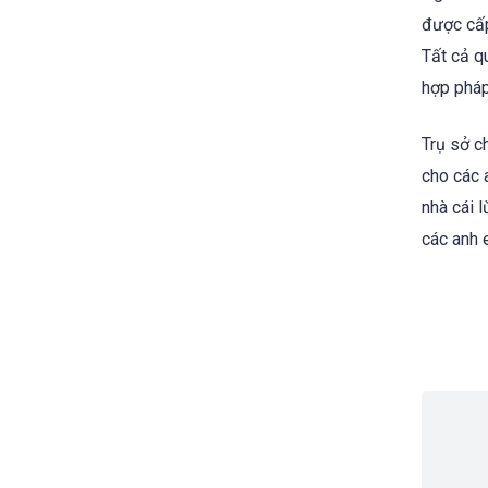
được cấp
Tất cả q
hợp pháp
Trụ sở c
cho các 
nhà cái 
các anh 