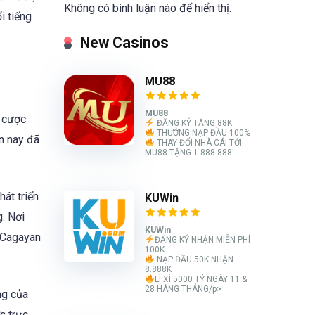
Không có bình luận nào để hiển thị.
i tiếng
New Casinos
MU88
MU88
 cược
ĐĂNG KÝ TẶNG 88K
THƯỞNG NẠP ĐẦU 100%
ến nay đã
THAY ĐỔI NHÀ CÁI TỚI
MU88 TẶNG 1.888.888
át triển
KUWin
. Nơi
KUWin
 Cagayan
ĐĂNG KÝ NHẬN MIỄN PHÍ
100K
NẠP ĐẦU 50K NHẬN
8.888K
LÌ XÌ 5000 TỶ NGÀY 11 &
28 HÀNG THÁNG/p>
ng của
c trực