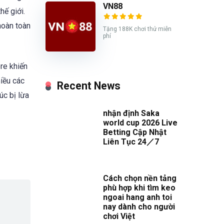
VN88
ế giới.
hoàn toàn
Tặng 188K chơi thử miễn
phí
ore khiến
iều các
Recent News
úc bị lừa
nhận định Saka
world cup 2026 Live
Betting Cập Nhật
Liên Tục 24／7
Cách chọn nền tảng
phù hợp khi tìm keo
ngoai hang anh toi
nay dành cho người
chơi Việt