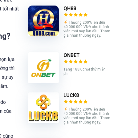
QH88
 tốt nhất
Thưởng 200% lên đến
40.000.000 VNĐ cho thành
viên mới nạp lần đầu! Tham
ông?
gia nhận thưởng ngay.
ONBET
họn lựa
ờng thì
Tặng 188K chơi thử miễn
phí
ó sự uy
 năm.
LUCK8
 do
Thưởng 200% lên đến
ín của
40.000.000 VNĐ cho thành
viên mới nạp lần đầu! Tham
gia nhận thưởng ngay.
TO cũng