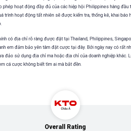
 phép hoạt động đầy đủ của các hiệp hội Philippines hàng đầu th
uá trình hoạt động tất nhiên sẽ được kiểm tra, thống kê, khai báo 
.
hính có địa chỉ rõ ràng được đặt tại Thailand, Philippines, Singap
anh em đảm bảo yên tâm đặt cược tại đây. Bởi ngày nay có rất nh
lừa đảo sử dụng địa chỉ ma hoặc địa chỉ của doanh nghiệp khác. L
em cá cược không biết tìm ai mà bắt đền.
Overall Rating