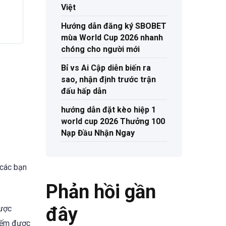
Việt
Hướng dẫn đăng ký SBOBET
mùa World Cup 2026 nhanh
chóng cho người mới
Bỉ vs Ai Cập diễn biến ra
sao, nhận định trước trận
đấu hấp dẫn
hướng dẫn đặt kèo hiệp 1
world cup 2026 Thưởng 100
Nạp Đầu Nhận Ngay
 các bạn
Phản hồi gần
đây
cược
kiếm được