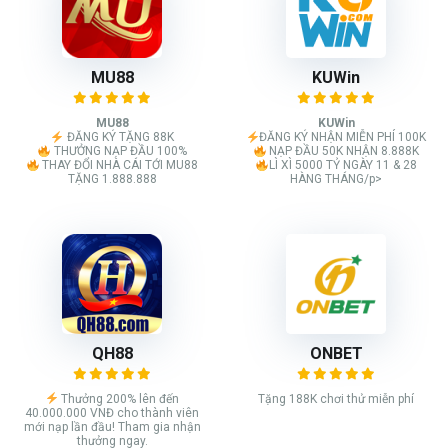
MU88
KUWin
MU88
KUWin
ĐĂNG KÝ TẶNG 88K
ĐĂNG KÝ NHẬN MIỄN PHÍ 100K
THƯỞNG NẠP ĐẦU 100%
NẠP ĐẦU 50K NHẬN 8.888K
THAY ĐỔI NHÀ CÁI TỚI MU88
LÌ XÌ 5000 TỶ NGÀY 11 & 28
TẶNG 1.888.888
HÀNG THÁNG/p>
QH88
ONBET
Thưởng 200% lên đến
Tặng 188K chơi thử miễn phí
40.000.000 VNĐ cho thành viên
mới nạp lần đầu! Tham gia nhận
thưởng ngay.