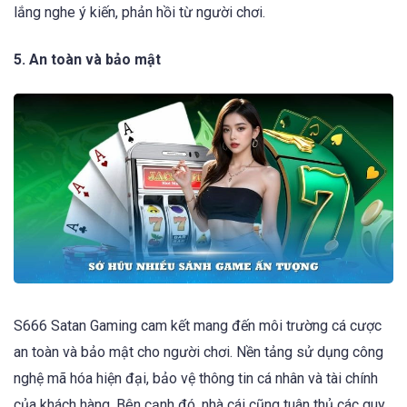
lắng nghe ý kiến, phản hồi từ người chơi.
5. An toàn và bảo mật
S666 Satan Gaming cam kết mang đến môi trường cá cược
an toàn và bảo mật cho người chơi. Nền tảng sử dụng công
nghệ mã hóa hiện đại, bảo vệ thông tin cá nhân và tài chính
của khách hàng. Bên cạnh đó, nhà cái cũng tuân thủ các quy