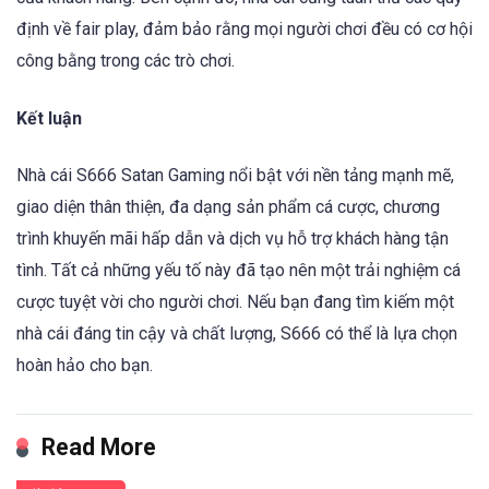
định về fair play, đảm bảo rằng mọi người chơi đều có cơ hội
công bằng trong các trò chơi.
Kết luận
Nhà cái S666 Satan Gaming nổi bật với nền tảng mạnh mẽ,
giao diện thân thiện, đa dạng sản phẩm cá cược, chương
trình khuyến mãi hấp dẫn và dịch vụ hỗ trợ khách hàng tận
tình. Tất cả những yếu tố này đã tạo nên một trải nghiệm cá
cược tuyệt vời cho người chơi. Nếu bạn đang tìm kiếm một
nhà cái đáng tin cậy và chất lượng, S666 có thể là lựa chọn
hoàn hảo cho bạn.
Read More