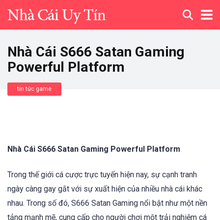
Nhà Cái S666 Satan Gaming
Powerful Platform
tin tức game
Nhà Cái S666 Satan Gaming Powerful Platform
Trong thế giới cá cược trực tuyến hiện nay, sự cạnh tranh
ngày càng gay gắt với sự xuất hiện của nhiều nhà cái khác
nhau. Trong số đó, S666 Satan Gaming nổi bật như một nền
tảng mạnh mẽ, cung cấp cho người chơi một trải nghiệm cá